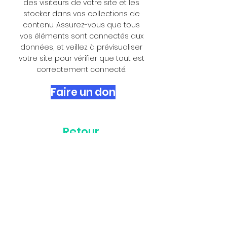
des visiteurs de votre site et les
stocker dans vos collections de
contenu. Assurez-vous que tous
vos éléments sont connectés aux
données, et veillez à prévisualiser
votre site pour vérifier que tout est
correctement connecté.
Faire un don
Retour
Nous contacter
Contact Club
Association reconnue d'intérêt
général
SIRET :
305 477 424 00033