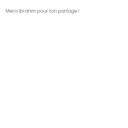
Merci Ibrahim pour ton partage !
Nous recrutons 10 volontaires en 
service civique pour l'année 
scolaire 2025-2026 : n'attendez 
plus pour postuler !
SMS Thubaneau
(1er 
arrondissement)
SMS Trinquet
 (2e arrondissement) 
Précédent
Suivant
Nous contacter