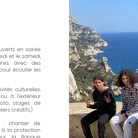
verts en soirée
edi et le samedi,
ires, avec des
pour écouter les
vités culturelles,
ou à l'extérieur
photo, stages de
rs créatifs...).
: chantier de
n à la protection
pour la Banque