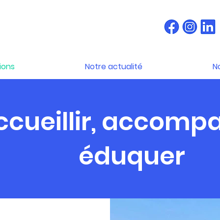
ions
Notre actualité
N
ccueillir, accomp
éduquer