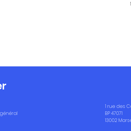
er
1 rue des C
 général
BP 47071
13002 Marse